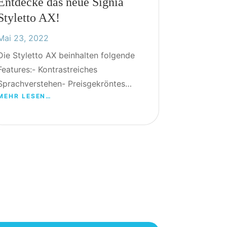
Entdecke das neue Signia
Styletto AX!
Mai 23, 2022
Die Styletto AX beinhalten folgende
Features:- Kontrastreiches
Sprachverstehen- Preisgekröntes…
MEHR LESEN…