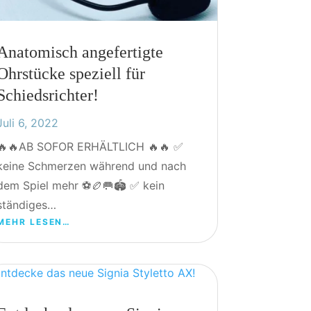
Anatomisch angefertigte
Ohrstücke speziell für
Schiedsrichter!
Juli 6, 2022
🔥🔥AB SOFOR ERHÄLTLICH 🔥🔥 ✅
keine Schmerzen während und nach
dem Spiel mehr ⚽️🏉🥅🏟 ✅ kein
ständiges…
MEHR LESEN…