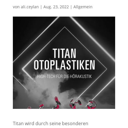
von
ali.ceylan
|
Aug. 23, 2022
|
Allgemein
Titan wird durch seine besonderen