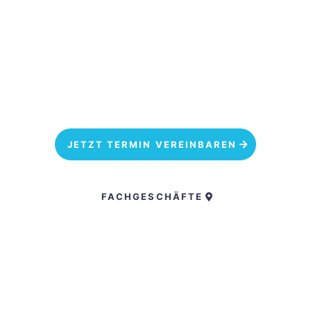
können gemeinsam Wege finden, ihn erträglicher zu
machen. Vereinbaren Sie jetzt Ihren persönlichen
Beratungstermin.
JETZT TERMIN VEREINBAREN
FACHGESCHÄFTE