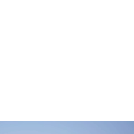
und Noiser?
Welche Hörgeräte-Typen gibt
es?
Moderne Hörsysteme mit Tinnitus-Funktion
kombinieren zwei Lösungen in einem Gerät: Sie
verbessern das Hören und helfen gleichzeitig dabei,
störende Ohrgeräusche auszublenden.