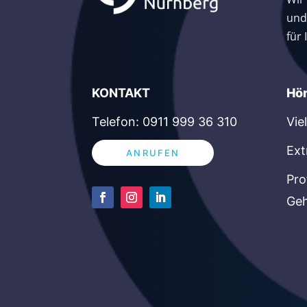
und
für
K
ONTAKT
Hö
Telefon: 0911 999 36 310
Vie
Ext
ANRUFEN
Pro
Geh