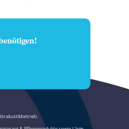
 benötigen!
Hörakustikbetrieb.
Reinigung & Pflegeprodukte sowie Lärm-