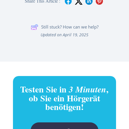
Share This Article :
Still stuck? How can we help?
Updated on April 19, 2025
Testen Sie in
,
3 Minuten
ob Sie ein Hörgerät
benötigen!