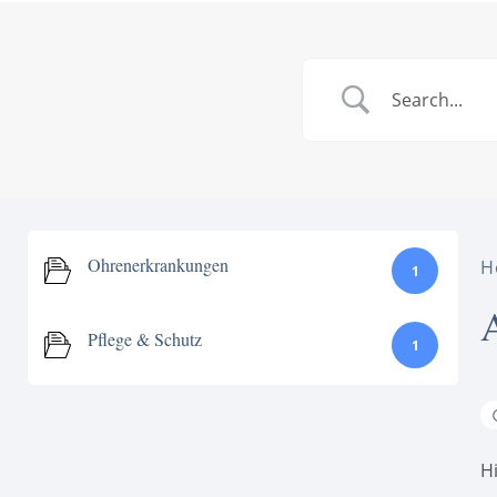
Ohrenerkrankungen
H
1
Pflege & Schutz
1
H